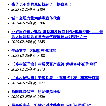
孩子长不高的原因找到了，快自查！
2025-02-26
浏览:2996
城市交通力量为禁毒宣传代言
2025-02-26
浏览:3206
办好重点督办建议 坚持和发展新时代“枫桥经验”——最
高人民法院高质量办理代表建议系列综述之一
2025-02-26
浏览:3845
生态文学 | 太阳照在深圳湾
2025-02-26
浏览:3198
【乡村治理篇】村强民富产业兴 解锁乡村治理“密码”
2025-02-25
浏览:2573
【乡村治理篇】安徽临泉：“有事找书记” 事事皆满意
2025-02-25
浏览:3077
预防就是保护，惩治也是挽救
2025-02-25
浏览:2630
最高检表态，将推动对这些案件“应听证尽听证”