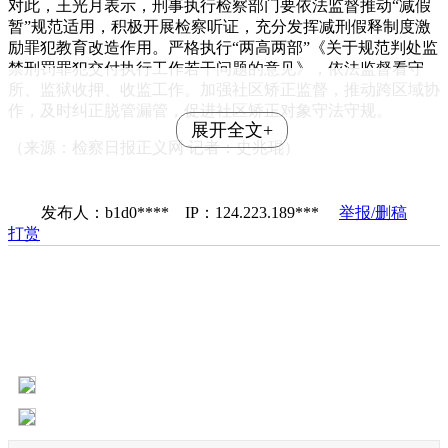
对此，王光月表示，刑事执行检察部门要依法监督推动“减假
暂”规范适用，积极开展检察听证，充分发挥减刑假释制度激
励罪犯教育改造作用。严格执行“两高两部”《关于规范判处监
禁刑罚罪犯交付执行工作若干问题的意见》，依法监督看守
所、监狱收押、收监工作。加强社区矫正监督，推动跨区域协
作，及时纠正脱管漏管，促进社区矫正对象守法守规。
展开全文+
（来源：检察日报正义网 记者：史兆琨）
发布人：b1d0**** IP：124.223.189***
举报/删稿
打赏